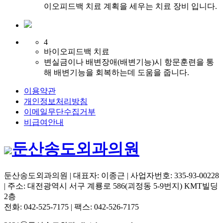
이오피드백 치료 계획을 세우는 치료 장비 입니다.
4
바이오피드백 치료
변실금이나 배변장애(배변기능)시 항문훈련을 통
해 배변기능을 회복하는데 도움을 줍니다.
이용약관
개인정보처리방침
이메일무단수집거부
비급여안내
둔산송도외과의원
둔산송도외과의원 | 대표자: 이종근 | 사업자번호: 335-93-00228
| 주소: 대전광역시 서구 계룡로 586(괴정동 5-9번지) KMT빌딩
2층
전화: 042-525-7175 | 팩스: 042-526-7175