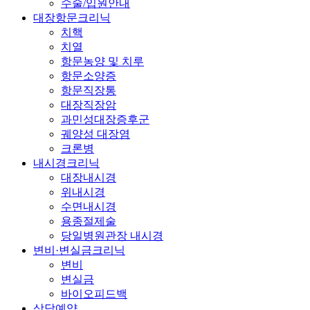
수술/입원안내
대장항문크리닉
치핵
치열
항문농양 및 치루
항문소양증
항문직장통
대장직장암
과민성대장증후군
궤양성 대장염
크론병
내시경크리닉
대장내시경
위내시경
수면내시경
용종절제술
당일병원관장 내시경
변비·변실금크리닉
변비
변실금
바이오피드백
상담예약