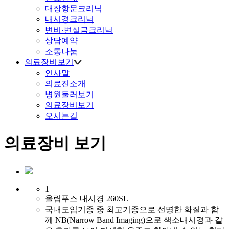
대장항문크리닉
내시경크리닉
변비·변실금크리닉
상담예약
소통나눔
의료장비보기
인사말
의료진소개
병원둘러보기
의료장비보기
오시는길
의료장비 보기
1
올림푸스 내시경 260SL
국내도임기종 중 최고기종으로 선명한 화질과 함
께 NB(Narrow Band Imaging)으로 색소내시경과 같