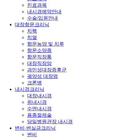
진료과목
내시경예약안내
수술/입원안내
대장항문크리닉
치핵
치열
항문농양 및 치루
항문소양증
항문직장통
대장직장암
과민성대장증후군
궤양성 대장염
크론병
내시경크리닉
대장내시경
위내시경
수면내시경
용종절제술
당일병원관장 내시경
변비·변실금크리닉
변비