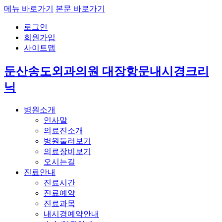
메뉴 바로가기
본문 바로가기
로그인
회원가입
사이트맵
둔산송도외과의원 대장항문내시경크리
닉
병원소개
인사말
의료진소개
병원둘러보기
의료장비보기
오시는길
진료안내
진료시간
진료예약
진료과목
내시경예약안내