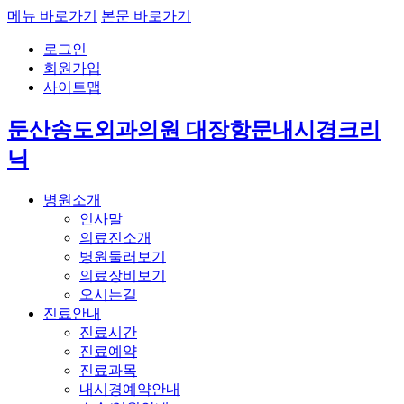
메뉴 바로가기
본문 바로가기
로그인
회원가입
사이트맵
둔산송도외과의원 대장항문내시경크리
닉
병원소개
인사말
의료진소개
병원둘러보기
의료장비보기
오시는길
진료안내
진료시간
진료예약
진료과목
내시경예약안내