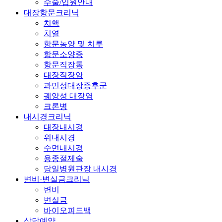
수술/입원안내
대장항문크리닉
치핵
치열
항문농양 및 치루
항문소양증
항문직장통
대장직장암
과민성대장증후군
궤양성 대장염
크론병
내시경크리닉
대장내시경
위내시경
수면내시경
용종절제술
당일병원관장 내시경
변비·변실금크리닉
변비
변실금
바이오피드백
상담예약