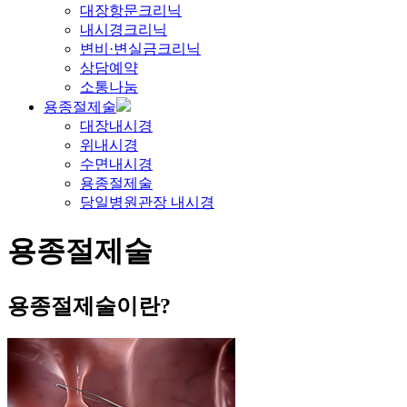
대장항문크리닉
내시경크리닉
변비·변실금크리닉
상담예약
소통나눔
용종절제술
대장내시경
위내시경
수면내시경
용종절제술
당일병원관장 내시경
용종절제술
용종절제술이란?