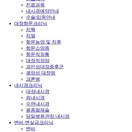
진료과목
내시경예약안내
수술/입원안내
대장항문크리닉
치핵
치열
항문농양 및 치루
항문소양증
항문직장통
대장직장암
과민성대장증후군
궤양성 대장염
크론병
내시경크리닉
대장내시경
위내시경
수면내시경
용종절제술
당일병원관장 내시경
변비·변실금크리닉
변비