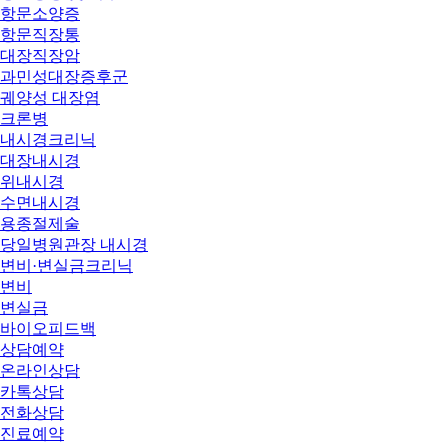
항문소양증
항문직장통
대장직장암
과민성대장증후군
궤양성 대장염
크론병
내시경크리닉
대장내시경
위내시경
수면내시경
용종절제술
당일병원관장 내시경
변비·변실금크리닉
변비
변실금
바이오피드백
상담예약
온라인상담
카톡상담
전화상담
진료예약