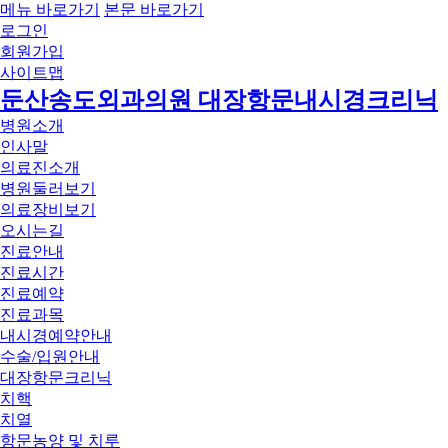
메뉴 바로가기
본문 바로가기
로그인
회원가입
사이트맵
둔산송도외과의원 대장항문내시경크리닉
병원소개
인사말
의료진소개
병원둘러보기
의료장비보기
오시는길
진료안내
진료시간
진료예약
진료과목
내시경예약안내
수술/입원안내
대장항문크리닉
치핵
치열
항문농양 및 치루