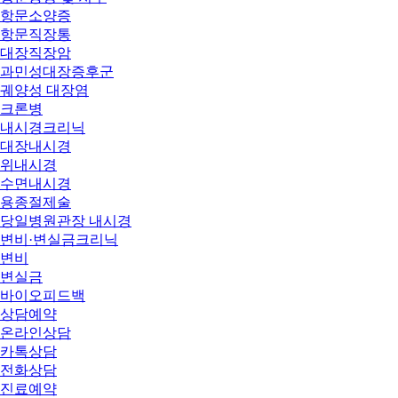
항문소양증
항문직장통
대장직장암
과민성대장증후군
궤양성 대장염
크론병
내시경크리닉
대장내시경
위내시경
수면내시경
용종절제술
당일병원관장 내시경
변비·변실금크리닉
변비
변실금
바이오피드백
상담예약
온라인상담
카톡상담
전화상담
진료예약