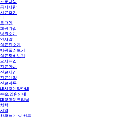
소통나눔
공지사항
치료후기
로그인
회원가입
병원소개
인사말
의료진소개
병원둘러보기
의료장비보기
오시는길
진료안내
진료시간
진료예약
진료과목
내시경예약안내
수술/입원안내
대장항문크리닉
치핵
치열
항문농양 및 치루